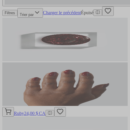
Charger le précédent
Épuisé
Filtres
Trier par
Ruby
24,00 $ CA