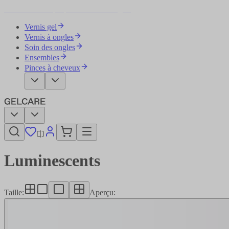
Devenez votre propre artiste des ongles
Vernis gel
Vernis à ongles
Soin des ongles
Ensembles
Pinces à cheveux
Luminescents
Taille
:
Aperçu
: