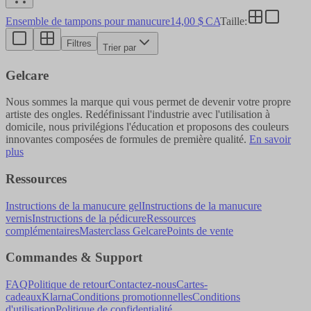
Ensemble de tampons pour manucure
14,00 $ CA
Taille
:
Filtres
Trier par
Gelcare
Nous sommes la marque qui vous permet de devenir votre propre
artiste des ongles. Redéfinissant l'industrie avec l'utilisation à
domicile, nous privilégions l'éducation et proposons des couleurs
innovantes composées de formules de première qualité.
En savoir
plus
Ressources
Instructions de la manucure gel
Instructions de la manucure
vernis
Instructions de la pédicure
Ressources
complémentaires
Masterclass Gelcare
Points de vente
Commandes & Support
FAQ
Politique de retour
Contactez-nous
Cartes-
cadeaux
Klarna
Conditions promotionnelles
Conditions
d'utilisation
Politique de confidentialité