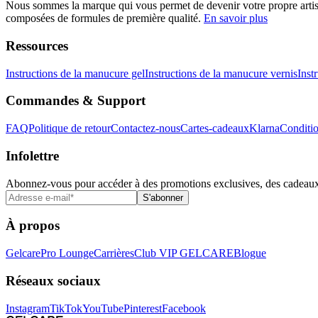
Nous sommes la marque qui vous permet de devenir votre propre artiste 
composées de formules de première qualité.
En savoir plus
Ressources
Instructions de la manucure gel
Instructions de la manucure vernis
Inst
Commandes & Support
FAQ
Politique de retour
Contactez-nous
Cartes-cadeaux
Klarna
Conditio
Infolettre
Abonnez-vous pour accéder à des promotions exclusives, des cadeaux 
S'abonner
À propos
Gelcare
Pro Lounge
Carrières
Club VIP GELCARE
Blogue
Réseaux sociaux
Instagram
TikTok
YouTube
Pinterest
Facebook