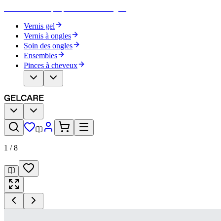
Devenez votre propre artiste des ongles
Vernis gel
Vernis à ongles
Soin des ongles
Ensembles
Pinces à cheveux
1
/
8