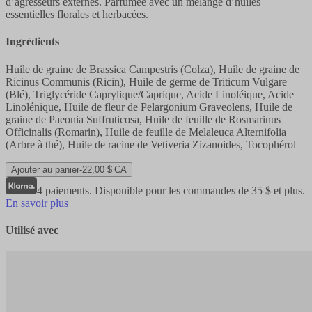
d’agresseurs externes. Parfumée avec un mélange d’huiles
essentielles florales et herbacées.
Ingrédients
Huile de graine de Brassica Campestris (Colza), Huile de graine de
Ricinus Communis (Ricin), Huile de germe de Triticum Vulgare
(Blé), Triglycéride Caprylique/Caprique, Acide Linoléique, Acide
Linolénique, Huile de fleur de Pelargonium Graveolens, Huile de
graine de Paeonia Suffruticosa, Huile de feuille de Rosmarinus
Officinalis (Romarin), Huile de feuille de Melaleuca Alternifolia
(Arbre à thé), Huile de racine de Vetiveria Zizanoides, Tocophérol
Ajouter au panier
-
22,00 $ CA
4 paiements. Disponible pour les commandes de 35 $ et plus.
En savoir plus
Utilisé avec