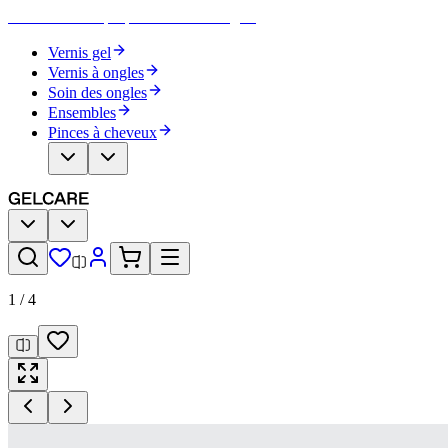
Devenez votre propre artiste des ongles
Vernis gel
Vernis à ongles
Soin des ongles
Ensembles
Pinces à cheveux
1
/
4