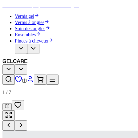
Devenez votre propre artiste des ongles
Vernis gel
Vernis à ongles
Soin des ongles
Ensembles
Pinces à cheveux
1
/
7