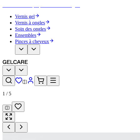
Devenez votre propre artiste des ongles
Vernis gel
Vernis à ongles
Soin des ongles
Ensembles
Pinces à cheveux
1
/
5