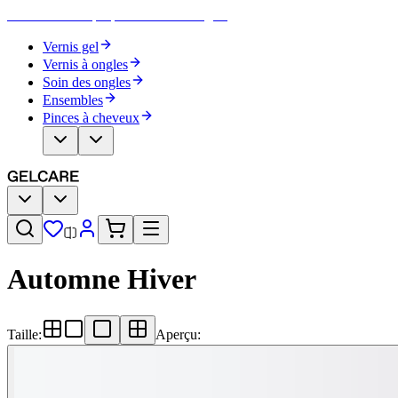
Devenez votre propre artiste des ongles
Vernis gel
Vernis à ongles
Soin des ongles
Ensembles
Pinces à cheveux
Automne Hiver
Taille
:
Aperçu
: